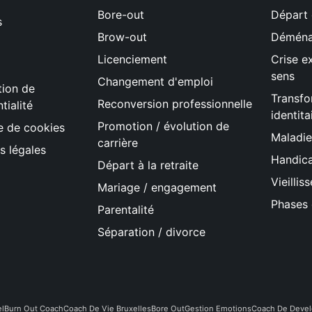
Bore-out
Départ 
s
Brow-out
Démén
Licenciement
Crise ex
sens
Changement d'emploi
tion de
Transfo
Reconversion professionnelle
tialité
identita
Promotion / évolution de
ue de cookies
Maladie
carrière
s légales
Handica
Départ à la retraite
Vieilli
Mariage / engagement
Phases 
Parentalité
Séparation / divorce
l
Burn Out Coach
Coach De Vie Bruxelles
Bore Out
Gestion Emotions
Coach De Devel