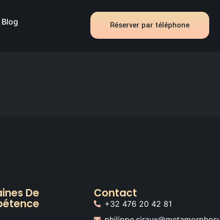
Blog
Réserver par téléphone
ines De
Contact
étence
+32 476 20 42 81
philippe.siraux@metamorphos