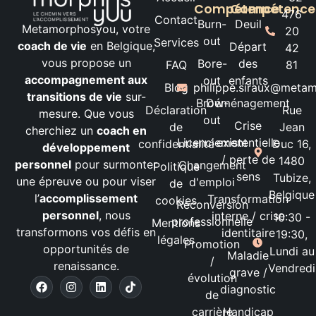
Compétence
Compétence
476
Contact
Burn-
Deuil
Metamorphosyou, votre
20
out
Services
coach de vie
en Belgique,
Départ
42
vous propose un
Bore-
des
FAQ
81
accompagnement aux
out
enfants
Blog
philippe.siraux@meta
transitions de vie
sur-
Brow-
Déménagement
Déclaration
Rue
mesure. Que vous
out
Crise
de
Jean
cherchiez un
coach en
Licenciement
existentielle
confidentialité
Duc 16,
développement
/ perte de
1480
personnel
pour surmonter
Changement
Politique
sens
Tubize,
une épreuve ou pour viser
d'emploi
de
Belgique
l’
accomplissement
Transformation
cookies
Reconversion
personnel
, nous
interne / crise
10:30 -
professionnelle
Mentions
transformons vos défis en
identitaire
19:30,
légales
Promotion
opportunités de
Lundi au
Maladie
/
renaissance.
Vendredi
grave /
évolution
diagnostic
de
carrière
Handicap