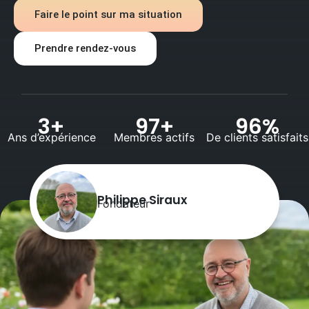
Faire le point sur ma situation
Prendre rendez-vous
3
+
97
+
96
%
Ans d’expérience
Membres actifs
De clients satisfaits
Philippe Siraux
Fondateur