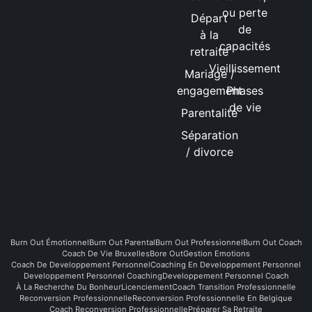
ou perte
Départ
de
à la
capacités
retraite
Vieillissement
Mariage /
engagement
Phases
de vie
Parentalité
Séparation
/ divorce
Burn Out Émotionnel
Burn Out Parental
Burn Out Professionnel
Burn Out Coach
Coach De Vie Bruxelles
Bore Out
Gestion Emotions
Coach De Developpement Personnel
Coaching En Developpement Personnel
Developpement Personnel Coaching
Developpement Personnel Coach
À La Recherche Du Bonheur
Licenciement
Coach Transition Professionnelle
Reconversion Professionnelle
Reconversion Professionnelle En Belgique
Coach Reconversion Professionnelle
Préparer Sa Retraite