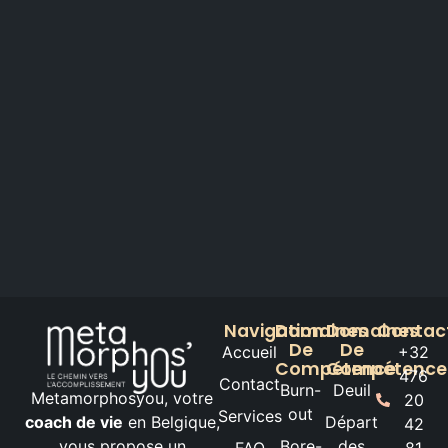
Navigation
Domaines
Domaines
Contac
De
De
Accueil
+32
Compétence
Compétence
476
Contact
Burn-
Deuil
Metamorphosyou, votre
20
out
Services
coach de vie
en Belgique,
Départ
42
vous propose un
Bore-
des