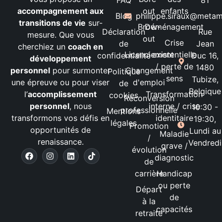
FAQ
81
accompagnement aux
out
enfants
Blog
philippe.siraux@meta
transitions de vie
sur-
Brow-
Déménagement
Déclaration
Rue
mesure. Que vous
out
Crise
de
Jean
cherchiez un
coach en
Licenciement
existentielle
confidentialité
Duc 16,
développement
/ perte de
1480
personnel
pour surmonter
Changement
Politique
sens
Tubize,
une épreuve ou pour viser
d'emploi
de
Belgique
l’
accomplissement
Transformation
cookies
Reconversion
personnel
, nous
interne / crise
10:30 -
professionnelle
Mentions
transformons vos défis en
identitaire
19:30,
légales
Promotion
opportunités de
Lundi au
Maladie
/
renaissance.
Vendredi
grave /
évolution
diagnostic
de
carrière
Handicap
ou perte
Départ
de
à la
capacités
retraite