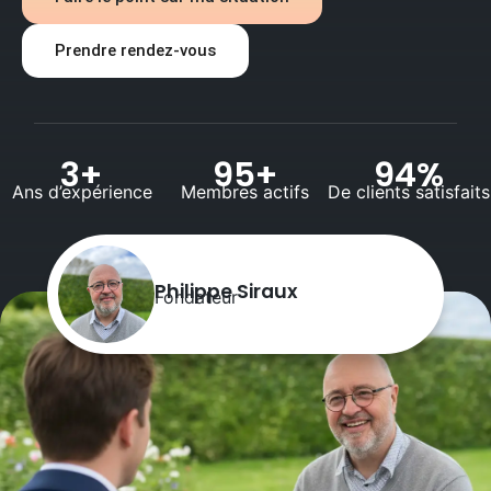
Prendre rendez-vous
3
+
95
+
94
%
Ans d’expérience
Membres actifs
De clients satisfaits
Philippe Siraux
Fondateur