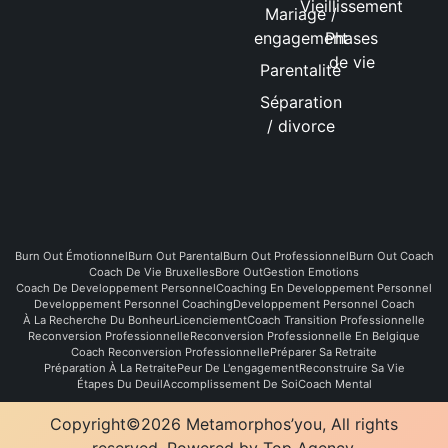
Vieillissement
Mariage /
engagement
Phases
de vie
Parentalité
Séparation
/ divorce
Burn Out Émotionnel
Burn Out Parental
Burn Out Professionnel
Burn Out Coach
Coach De Vie Bruxelles
Bore Out
Gestion Emotions
Coach De Developpement Personnel
Coaching En Developpement Personnel
Developpement Personnel Coaching
Developpement Personnel Coach
À La Recherche Du Bonheur
Licenciement
Coach Transition Professionnelle
Reconversion Professionnelle
Reconversion Professionnelle En Belgique
Coach Reconversion Professionnelle
Préparer Sa Retraite
Préparation À La Retraite
Peur De L'engagement
Reconstruire Sa Vie
Étapes Du Deuil
Accomplissement De Soi
Coach Mental
Copyright©2026 Metamorphos’you, All rights