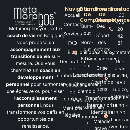
Navigation
Domaines
Domaines
Contac
De
De
Accueil
+32
Compétence
Compétence
476
Contact
Burn-
Deuil
Metamorphosyou, votre
20
out
Services
coach de vie
en Belgique,
Départ
42
vous propose un
Bore-
des
FAQ
81
accompagnement aux
out
enfants
Blog
philippe.siraux@meta
transitions de vie
sur-
Brow-
Déménagement
Déclaration
Rue
mesure. Que vous
out
Crise
de
Jean
cherchiez un
coach en
Licenciement
existentielle
confidentialité
Duc 16,
développement
/ perte de
1480
personnel
pour surmonter
Changement
Politique
sens
Tubize,
une épreuve ou pour viser
d'emploi
de
Belgique
l’
accomplissement
Transformation
cookies
Reconversion
personnel
, nous
interne / crise
10:30 -
professionnelle
Mentions
transformons vos défis en
identitaire
19:30,
légales
Promotion
opportunités de
Lundi au
Maladie
/
renaissance.
Vendredi
grave /