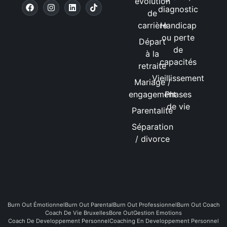
évolution
diagnostic
de
carrière
Handicap
ou perte
Départ
de
à la
capacités
retraite
Vieillissement
Mariage /
engagement
Phases
de vie
Parentalité
Séparation
/ divorce
Burn Out Émotionnel
Burn Out Parental
Burn Out Professionnel
Burn Out Coach
Coach De Vie Bruxelles
Bore Out
Gestion Emotions
Coach De Developpement Personnel
Coaching En Developpement Personnel